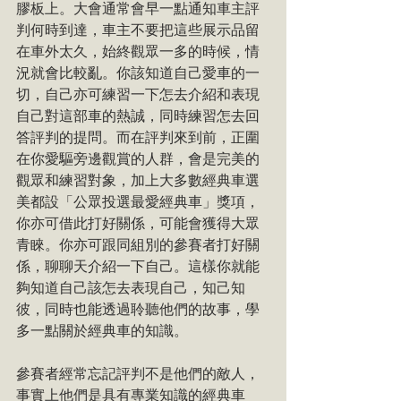
膠板上。大會通常會早一點通知車主評
判何時到達，車主不要把這些展示品留
在車外太久，始終觀眾一多的時候，情
況就會比較亂。你該知道自己愛車的一
切，自己亦可練習一下怎去介紹和表現
自己對這部車的熱誠，同時練習怎去回
答評判的提問。而在評判來到前，正圍
在你愛驅旁邊觀賞的人群，會是完美的
觀眾和練習對象，加上大多數經典車選
美都設「公眾投選最愛經典車」獎項，
你亦可借此打好關係，可能會獲得大眾
青睞。你亦可跟同組別的參賽者打好關
係，聊聊天介紹一下自己。這樣你就能
夠知道自己該怎去表現自己，知己知
彼，同時也能透過聆聽他們的故事，學
多一點關於經典車的知識。
參賽者經常忘記評判不是他們的敵人，
事實上他們是具有專業知識的經典車