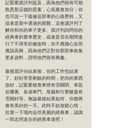
記緊要跟評判提及，因為他們很有可能
熟悉那店舖的質素，心底裏會加分；你
也可說一下復修這部車的心路歷程，又
或者是當中遇過的困難，這會讓評判了
解你和你的車子更多。當評判詢問你的
經典車的賽車歷史，或者是否在期間進
行了不尋常的修改時，你不應擔心反而
應該高興，因為他們正對你那部車收集
更多資料，證明他們很有興趣。
最後當評分結束後，你的工作也結束
了。好好享受剩餘的時間，把你的東西
放好，記緊要檢查車燈有否關閉、車匙
在哪裏、各扇車門、尾廂和引擎艙蓋有
否關好等。無論最後結果如何，你都將
會有美好的一天。此時不妨放鬆心情，
欣賞一下場內這些美麗的經典車，認識
一班志同道合的經典車迷吧！