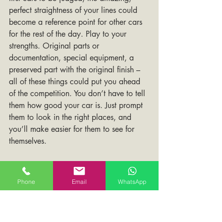
perfect straightness of your lines could 
become a reference point for other cars 
for the rest of the day. Play to your 
strengths. Original parts or 
documentation, special equipment, a 
preserved part with the original finish – 
all of these things could put you ahead 
of the competition. You don’t have to tell 
them how good your car is. Just prompt 
them to look in the right places, and 
you’ll make easier for them to see for 
themselves.
6. Double check the papers…
Phone
Email
WhatsApp
It may seem silly, but sometimes car 
registered as “show only” even though 
the owner thought he was actually 