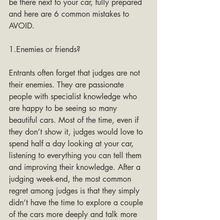
be there next to your car, fully prepared 
and here are 6 common mistakes to 
AVOID.
1.Enemies or friends?
Entrants often forget that judges are not 
their enemies. They are passionate 
people with specialist knowledge who 
are happy to be seeing so many 
beautiful cars. Most of the time, even if 
they don’t show it, judges would love to 
spend half a day looking at your car, 
listening to everything you can tell them 
and improving their knowledge. After a 
judging week-end, the most common 
regret among judges is that they simply 
didn’t have the time to explore a couple 
of the cars more deeply and talk more 