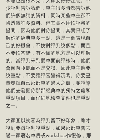
擎艙也是很常見，大家要好好注意。不
少評判告訴我們，車主很多時都告訴他
們許多無謂的資料，同時某些車主卻不
肯透露許多資料。但其實不用怕評審的
提問，因為他們對你提問，其實只想了
解你的經典車多一點。這是一個表現自
己的好機會，不妨對評判說多點，而且
不要怕答錯，有不懂的地方是可以理解
的。當評判來到愛車面前評核時，他們
會傾向聆聽而不是交談。因此車主應要
說重點，不要讓評審覺得沉悶。你要盡
量發揮自己那部車的過人之處，並誘導
他們去發掘你那部經典車的獨特之處和
重點項目，而仔細地檢查文件也是重點
之一。
大家宜以笑容為評判留下好印象，剛才
說到要跟評判說重點，如果那部車曾去
過一家著名車房或workshop作復修，那