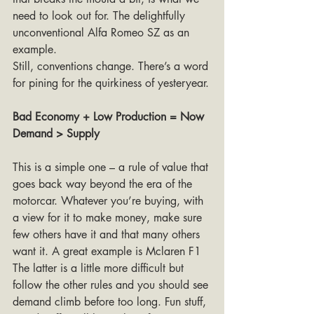
need to look out for. The delightfully 
unconventional Alfa Romeo SZ as an 
example. 
Still, conventions change. There’s a word 
for pining for the quirkiness of yesteryear.
Bad Economy + Low Production = Now 
Demand > Supply
This is a simple one – a rule of value that 
goes back way beyond the era of the 
motorcar. Whatever you’re buying, with 
a view for it to make money, make sure 
few others have it and that many others 
want it. A great example is Mclaren F1
The latter is a little more difficult but 
follow the other rules and you should see 
demand climb before too long. Fun stuff, 