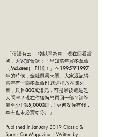
 「俗語有云： 物以罕為貴。現在回看當
初，大家實會話：『早知當年買麥拿侖
（
McLaren） F1
啦！』在
1995至1997
年的時候，金融風暴來襲。大家還記得
當年有一部麥拿侖
F1
就這樣放在陳列
室，只售
800
萬港元，可是最後還是乏
人問津？現在你後悔想買回一部？請準
備至少
1
億
5,000
萬吧！更何況你有錢，
車主也未必賣給你。」
Published in January 2019 Classic & 
Sports Car Magazine | Written by 