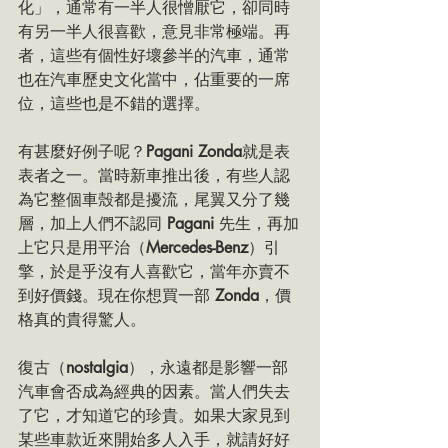
化」，通常有一半人很憎厭它，卻同時
有另一半人很喜歡，意見非常極端。再
者，這些有個性好壞參半的汽車，通常
也在汽車歷史文化當中，佔重要的一席
位，這些也是不錯的選擇。
有甚麼好例子呢？
Pagani Zonda
就是表
表者之一。當時新車推出後，有些人認
為它整個車殼都是擾流，尾翼又分了幾
層，加上人們不認同 
Pagani 
先生，再加
上它只是用平治（
Mercedes-Benz
）引
擎，於是乎沒有人喜歡它，當年亦賣不
到好價錢。現在你想買一部 
Zonda
，價
格真的貴得驚人。
復古（
nostalgia
），永遠都是影響一部
汽車會否成為經典的因素。當人們失去
了它，才知道它的珍貴。如果大家見到
某些車款近來開始多人入手，就請好好