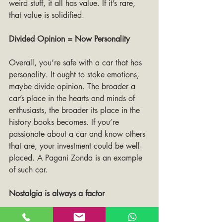
weird stuff, it all has value. If it’s rare, 
that value is solidified.
Divided Opinion = Now Personality
Overall, you’re safe with a car that has 
personality. It ought to stoke emotions, 
maybe divide opinion. The broader a 
car’s place in the hearts and minds of 
enthusiasts, the broader its place in the 
history books becomes. If you’re 
passionate about a car and know others 
that are, your investment could be well-
placed. A Pagani Zonda is an example 
of such car.
Nostalgia is always a factor
It will always be a factor. As a general 