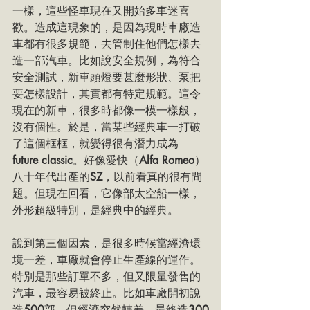
一樣，這些怪車現在又開始多車迷喜
歡。造成這現象的，是因為現時車廠造
車都有很多規範，去管制住他們怎樣去
造一部汽車。比如說安全規例，為符合
安全測試，新車頭燈要甚麼形狀、泵把
要怎樣設計，其實都有特定規範。這令
現在的新車，很多時都像一模一樣般，
沒有個性。於是，當某些經典車一打破
了這個框框，就變得很有潛力成為 
future classic
。好像愛快（
Alfa Romeo
）
八十年代出產的
SZ
，以前看真的很有問
題。但現在回看，它像部太空船一樣，
外形超級特別，是經典中的經典。
說到第三個因素，是很多時候當經濟環
境一差，車廠就會停止生產線的運作。
特別是那些訂單不多，但又限量發售的
汽車，最容易被終止。比如車廠開初說
造
500
部，但經濟突然轉差，最終造
300