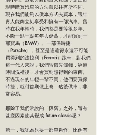
現時購買汽車的方法跟以往有所不同。
現在我們能夠以供車方式去買車，讓年
青人能夠立刻享受和擁有一部汽車。舊
時在我年輕時，我們都是要等很多年、
不斷一點一點每年去儲蓄，才能買到一
部寶馬（
BMW
）、一部保時捷
（
Porsche
），甚至是遙遠得永遠不可能
買得到的法拉利（
Ferrari
）跑車。對我們
這一代人來說，我們習慣先儲錢，經過
時間洗禮後，才會買到想得到的東西。
不過現在的年輕一輩不同，他們要買保
時捷，就付首期做上會，然後供車，非
常容易。
那除了我們常說的「懷舊」之外，還有
甚麼因素使其變成 
future classic
呢？
第一，我認為只要一部車夠怪、比例有