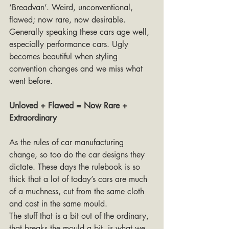
‘Breadvan’. Weird, unconventional, 
flawed; now rare, now desirable. 
Generally speaking these cars age well, 
especially performance cars. Ugly 
becomes beautiful when styling 
convention changes and we miss what 
went before.
Unloved + Flawed = Now Rare + 
Extraordinary
As the rules of car manufacturing 
change, so too do the car designs they 
dictate. These days the rulebook is so 
thick that a lot of today’s cars are much 
of a muchness, cut from the same cloth 
and cast in the same mould.
The stuff that is a bit out of the ordinary, 
that breaks the mould a bit, is what we 