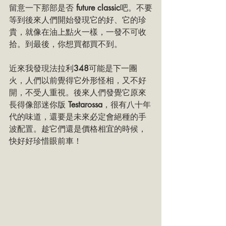
留意一下那部是否 
future classic
吧。不要
等到後來人們開始發現它的好、它的珍
貴，就像在油上點火一樣，一發不可收
拾。到最後，你想買都買不到。
近來我發現法拉利
348
可能是下一團
火，人們以前覺得它外形怪相，又不好
開，不受人重視。後來人們發覺它原來
長得像部迷你版 
Testarossa
，很有八十年
代的味道，還要是未來必定會絕種的手
波配置。趁它們還是價格相宜的時候，
快好好珍惜眼前車！