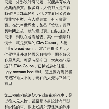
問題、外形設計有問題，就能具有成為
經典的潛質。很多時，人們都只是在舊
時覺得這部車怪相，但現在看回又會覺
得非常有型。有人唔鍾意，有人會當
寶。在汽車世界裏，某些「垃圾」經歷
長時間之後，就能變成寶。由以往無人
問津，到現在越看越靚。其中一個最好
例子，就是寶馬的
Z3M Coupe
，人稱
「
the bread van
」。當時它推出後，人
們覺得其外形怪異又難操控，開不好又
容易甩尾。可是時至今日，大家都想要
這部 
Z3M Coupe
，它越老越有味道，
ugly become beautiful
。這是因為現代審
美觀跟過去不同，現在的人覺得它漂亮
有型。
第二種能夠成為
future classic
的汽車，是
以往人見人憎，甚至是本身設計有問題
和缺陷的車。跟上述講外形怪異的汽車