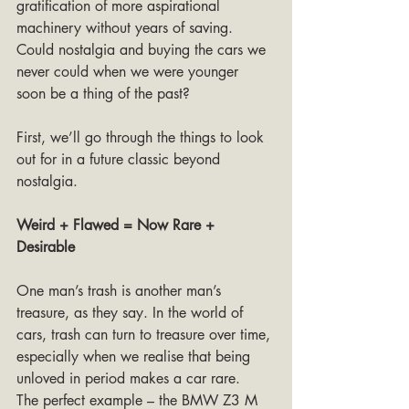
gratification of more aspirational 
machinery without years of saving. 
Could nostalgia and buying the cars we 
never could when we were younger 
soon be a thing of the past? 
First, we’ll go through the things to look 
out for in a future classic beyond 
nostalgia.
Weird + Flawed = Now Rare + 
Desirable
One man’s trash is another man’s 
treasure, as they say. In the world of 
cars, trash can turn to treasure over time, 
especially when we realise that being 
unloved in period makes a car rare.
The perfect example – the BMW Z3 M 