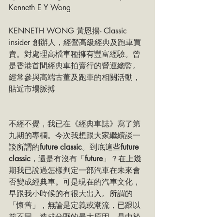
Kenneth E Y Wong
KENNETH WONG 黃恩揚- Classic 
insider 創辦人，經營高級經典及跑車買
賣。對處理高檔車種擁有豐富經驗。曾
是香港首間經典車拍賣行的營運總監。
經常參與高端古董及跑車的相關活動，
貼近市場脈搏
不經不覺，我已在《經典車誌》寫了第
九期的專欄。今次我想跟大家繼續談一
談所謂的
future classic
。到底這些
future 
classic
，還是有沒有「
future
」？在上幾
期我已說過怎樣判定一部汽車在未來會
否變成經典車。可是現在的汽車文化，
早跟我小時候的有很大出入。所謂的
「懷舊」，無論是定義或潮流，已跟以
前不同。造成分野的最大原因，是由於