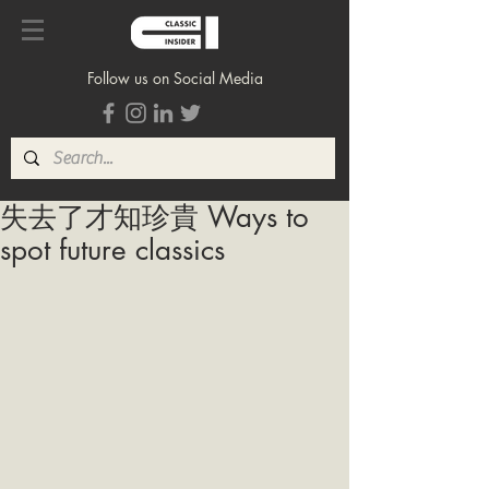
Follow us on Social Media
失去了才知珍貴 Ways to
spot future classics