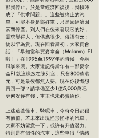
部就停止。於是當經濟回復後，就頓時
成了「供求問題」。這些被終止的汽
車，可能本身是部好車，只是因經濟因
素而停產。到人們在後來發現它的好，
需求變得大，但供應很少。俗語有云： 
物以罕為貴。現在回看當初，大家實會
話：「早知當年買麥拿侖（
McLaren）F1
啦！」在
1995至1997
年的時候，金融
風暴來襲。大家還記得當年有一部麥拿
侖
F1
就這樣放在陳列室，只售
800
萬港
元，可是最後都無人要。現在你後悔想
買回一部？請準備至少
1
億
5,000
萬吧！
更何況你有錢，車主也未必賣給你。
上述這些怪車、騎呢車，今時今日都很
有價值。若未來出現怪形怪相的汽車，
大家不妨留意一下，或許有升值潛力。
特別是有個性的汽車，這些車很「情緒