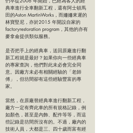
們早從2006 年開始，已經為客人的經
典車進行全車翻新工程，還有阿士頓馬
田的Aston MartinWorks，而姍姍來遲的
林寶堅尼，亦於2015 年開設自家的
factoryrestoration program，其他的亦有
麥拿侖提供類似服務。
是否把手上的經典車，送回原廠進行翻
新工程就是最好？如果你向一些經典車
的專家查詢，他們對此未必會完全同
意。因廠方未必有相關經驗的「老師
傅」，但坊間卻有這些經驗豐富的專
家。
當然，在原廠替經典車進行翻新工程，
廠方一定有齊此車的所有規格記錄，例
如顏色，甚至是內飾、配件等等，而這
些記錄是坊間所沒有的。不過，廠內的
技術人員，大都是三、四十歲而富有經