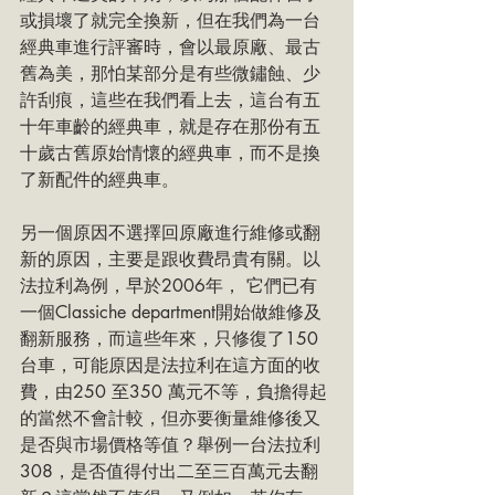
或損壞了就完全換新，但在我們為一台
經典車進行評審時，會以最原廠、最古
舊為美，那怕某部分是有些微鏽蝕、少
許刮痕，這些在我們看上去，這台有五
十年車齡的經典車，就是存在那份有五
十歲古舊原始情懷的經典車，而不是換
了新配件的經典車。
另一個原因不選擇回原廠進行維修或翻
新的原因，主要是跟收費昂貴有關。以
法拉利為例，早於2006年， 它們已有
一個Classiche department開始做維修及
翻新服務，而這些年來，只修復了150 
台車，可能原因是法拉利在這方面的收
費，由250 至350 萬元不等，負擔得起
的當然不會計較，但亦要衡量維修後又
是否與市場價格等值？舉例一台法拉利
308，是否值得付出二至三百萬元去翻