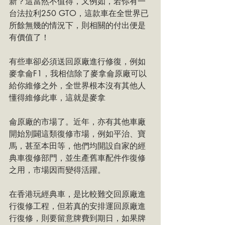
新？這當然不值得，又例如，若你有一
台法拉利250 GTO，這款車在全世界已
所餘無幾的情況下，則相關的付出便是
有價值了！
有些車卻必須送回原廠進行修復，例如
麥拿侖F1，我相信除了麥拿侖原廠可以
給你維修之外，全世界根本沒有其他人
懂得維修此車，這就是麥拿
侖原廠的市場了。近年，亦有其他車廠
開始別闢這類復修市場，例如平治、寶
馬，甚至本田等，他們均開設自家的經
典車復修部門，並生產舊車配件作復修
之用，市場因而變得活躍。
在香港玩經典車，是比較難交回原廠進
行復修工程，但若真的安排運回原廠進
行復修，則要留意牌費到期日，如果牌