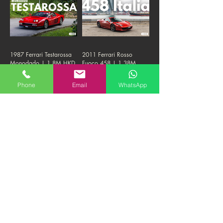
1987 Ferrari Testarossa
2011 Ferrari Rosso
Monodado | 1.8M HKD
Fuoco 458 | 1.38M
"FIRM"
HKD
Phone
Email
WhatsApp
2020 Alpine A110 S |
1974 Mercedes Benz
880K HKD "FIRM"
600 SWB | 1.8M HKD