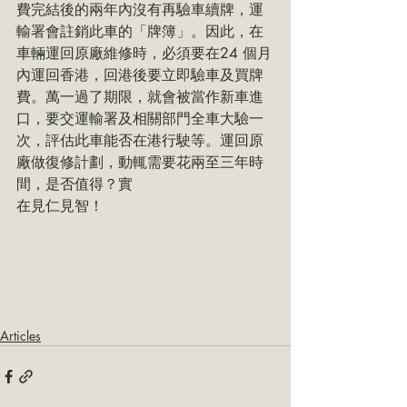
費完結後的兩年內沒有再驗車續牌，運
輸署會註銷此車的「牌簿」。因此，在
車輛運回原廠維修時，必須要在24 個月
內運回香港，回港後要立即驗車及買牌
費。萬一過了期限，就會被當作新車進
口，要交運輸署及相關部門全車大驗一
次，評估此車能否在港行駛等。運回原
廠做復修計劃，動輒需要花兩至三年時
間，是否值得？實
在見仁見智！
Articles