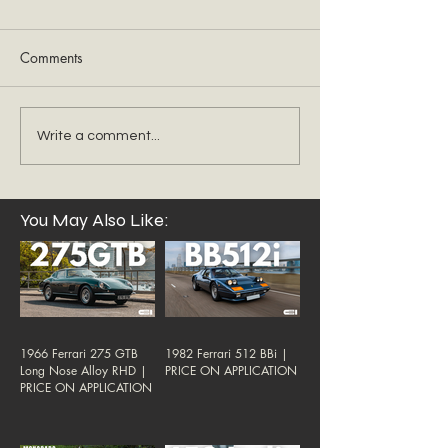
Comments
Write a comment...
You May Also Like:
1966 Ferrari 275 GTB
1982 Ferrari 512 BBi |
Long Nose Alloy RHD |
PRICE ON APPLICATION
PRICE ON APPLICATION