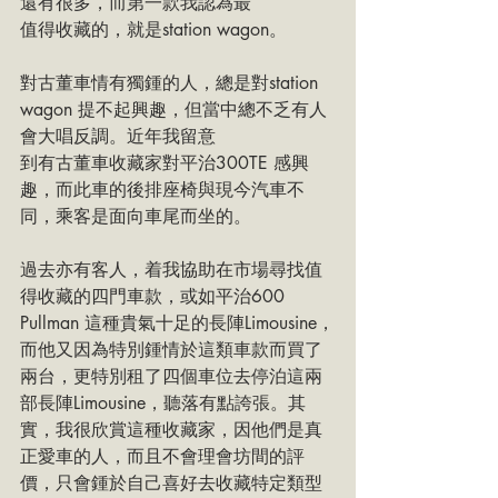
還有很多，而第一款我認為最
值得收藏的，就是station wagon。
對古董車情有獨鍾的人，總是對station 
wagon 提不起興趣，但當中總不乏有人
會大唱反調。近年我留意
到有古董車收藏家對平治300TE 感興
趣，而此車的後排座椅與現今汽車不
同，乘客是面向車尾而坐的。
過去亦有客人，着我協助在市場尋找值
得收藏的四門車款，或如平治600 
Pullman 這種貴氣十足的長陣Limousine，
而他又因為特別鍾情於這類車款而買了
兩台，更特別租了四個車位去停泊這兩
部長陣Limousine，聽落有點誇張。其
實，我很欣賞這種收藏家，因他們是真
正愛車的人，而且不會理會坊間的評
價，只會鍾於自己喜好去收藏特定類型