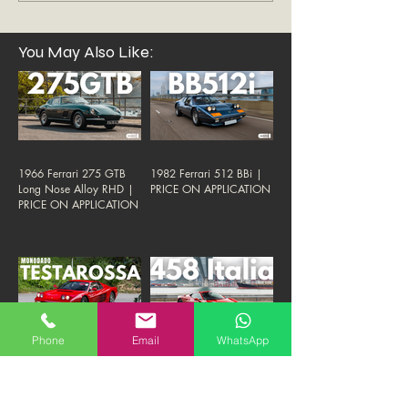
You May Also Like:
1966 Ferrari 275 GTB
1982 Ferrari 512 BBi |
Long Nose Alloy RHD |
PRICE ON APPLICATION
PRICE ON APPLICATION
Phone
Email
WhatsApp
1987 Ferrari Testarossa
2011 Ferrari Rosso
Monodado | 1.8M HKD
Fuoco 458 | 1.38M
"FIRM"
HKD