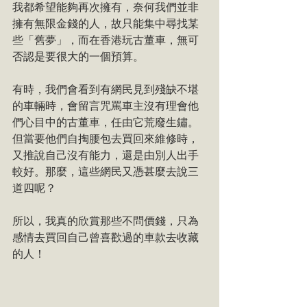
我都希望能夠再次擁有，奈何我們並非
擁有無限金錢的人，故只能集中尋找某
些「舊夢」，而在香港玩古董車，無可
否認是要很大的一個預算。
有時，我們會看到有網民見到殘缺不堪
的車輛時，會留言咒罵車主沒有理會他
們心目中的古董車，任由它荒廢生鏽。
但當要他們自掏腰包去買回來維修時，
又推說自己沒有能力，還是由別人出手
較好。那麼，這些網民又憑甚麼去說三
道四呢？
所以，我真的欣賞那些不問價錢，只為
感情去買回自己曾喜歡過的車款去收藏
的人！