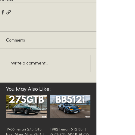
Comments
Write a comment...
You May Also Like:
1966 Ferrari 275 GTB
1982 Ferrari 512 BBi |
Long Nose Alloy RHD |
PRICE ON APPLICATION