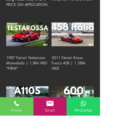
PRICE ON APPLICATION
1987 Ferrari Testarossa
2011 Ferrari Rosso
Monodado | 1.8M HKD
Fuoco 458 | 1.38M
"FIRM"
HKD
Phone
Email
WhatsApp
2020 Alpine A110 S |
1974 Mercedes Benz
880K HKD "FIRM"
600 SWB | 1.8M HKD