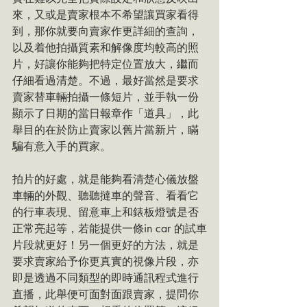
來，又或是賣家根本不希望讓買家看得
到，那你就要向賣家作更詳細的查詢，
以及着他拍攝質素和解像度均較高的照
片，好讓你能夠把特定位置放大，繼而
仔細看過清楚。不過，最好當然是要求
賣家替車輛拍攝一條短片，並手執一份
顯示了日期的當日報章作「道具」，此
舉目的在於防止賣家以舊片當新片，瞞
騙有意入手的買家。
拍片的好處，就是能夠看清楚心儀放盤
車輛的外觀、聽聽撻車的聲音、看看它
的行車表現、留意車上和錶板燈號是否
正常亮起等，若能提供一條in car 的試車
片段就更好！另一個更好的方法，就是
要求賣家給予你更真實的視像片段，亦
即是透過不同類型的即時通訊程式進行
直播，此舉便可面對面跟賣家，提問你