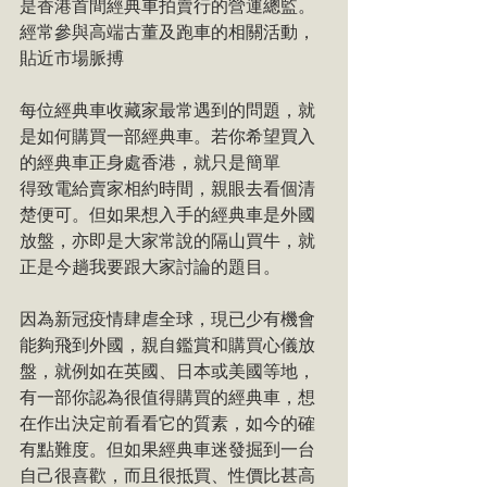
是香港首間經典車拍賣行的營運總監。
經常參與高端古董及跑車的相關活動，
貼近市場脈搏
每位經典車收藏家最常遇到的問題，就
是如何購買一部經典車。若你希望買入
的經典車正身處香港，就只是簡單
得致電給賣家相約時間，親眼去看個清
楚便可。但如果想入手的經典車是外國
放盤，亦即是大家常說的隔山買牛，就
正是今趟我要跟大家討論的題目。
因為新冠疫情肆虐全球，現已少有機會
能夠飛到外國，親自鑑賞和購買心儀放
盤，就例如在英國、日本或美國等地，
有一部你認為很值得購買的經典車，想
在作出決定前看看它的質素，如今的確
有點難度。但如果經典車迷發掘到一台
自己很喜歡，而且很抵買、性價比甚高