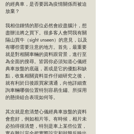
的經典車，是否要因為疫情關係而被迫
放棄？
我相信鍾情的那位必然會絞盡腦汁，想
盡辦法將之買下。很多客人會問我有關
隔山買牛（sight unseen）的意見，以及
有哪些需要注意的地方。首先，最重要
就是對相關車輛的資料跟背景，進行至
為全面的搜尋。皆因你必須知道心儀經
典車放盤的底蘊，甚或是它的優點和缺
點，收集相關資料並作仔細研究之後，
就有利於日後跟買家溝通，向他詳細查
詢車輛哪個位置特別容易生鏽、所採用
的懸掛組合表現如何等。
其次就是愈清楚心儀經典車放盤的資料
會愈好，例如相片等。有時候，相片未
必拍得很清楚，特別是車上某些位置，
實在難以完全把實際設定和狀態反映出